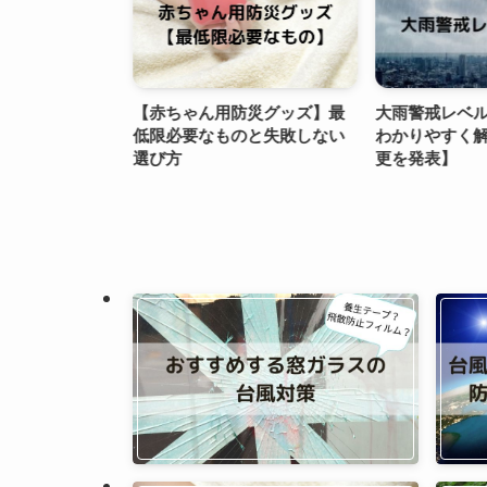
おける台風対策
【赤ちゃん用防災グッズ】最
大雨警戒レベ
でパソコンや
低限必要なものと失敗しない
わかりやすく
前に】
選び方
更を発表】