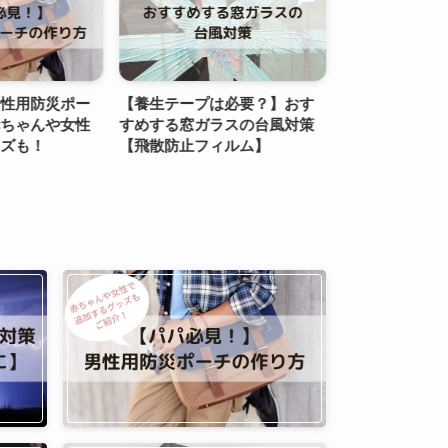
男性用防災ポー
【養生テープは必要？】おす
大雨・豪雨・浸
赤ちゃんや女性
すめする窓ガラスの台風対策
庭でできる水害
ッズも！
【飛散防止フィルム】