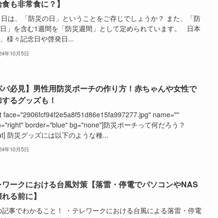
給食も非常食に？】
1日は、「防災の日」ということをご存じでしょうか？ また、「防
日」を含む1週間を「防災週間」として定められています。 日本
、様々記念日や啓発日...
024年10月5日
パパ必見】男性用防災ポーチの作り方！赤ちゃんや女性で
加するグッズも！
t face="2906fcf94f2e5a8f51d86e15fa997277.jpg" name=""
gn="right" border="blue" bg="none"]防災ポーチって何だろう？
chat] 防災グッズには以下のような種...
024年10月5日
レワークにおける台風対策【落雷・停電でパソコンやNAS
壊れる前に】
記事でわかること！ ・テレワークにおける台風による落雷・停電