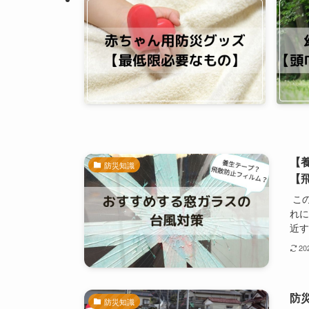
【
防災知識
【
この
れに
近す
2
防
防災知識