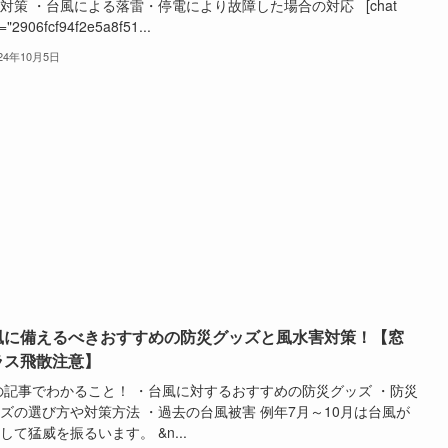
対策 ・台風による落雷・停電により故障した場合の対応 [chat
="2906fcf94f2e5a8f51...
024年10月5日
風に備えるべきおすすめの防災グッズと風水害対策！【窓
ラス飛散注意】
記事でわかること！ ・台風に対するおすすめの防災グッズ ・防災
ズの選び方や対策方法 ・過去の台風被害 例年7月～10月は台風が
して猛威を振るいます。 &n...