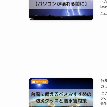
への
face
2
台
防災知識
ガ
この
グッ
発生