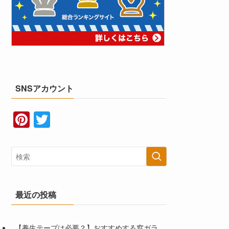
SNSアカウント
Pi
T
nt
wi
er
tt
e
er
st
最近の投稿
【養生テープは必要？】おすすめする窓ガラ