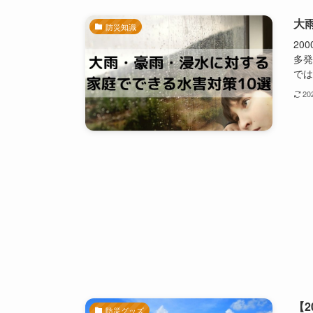
大
防災知識
20
多発
では
2
【
防災グッズ