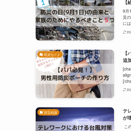
【
9月
災の
には
2
【
防災セット
追
[cha
ali
[/
2
テ
防災知識
が
この