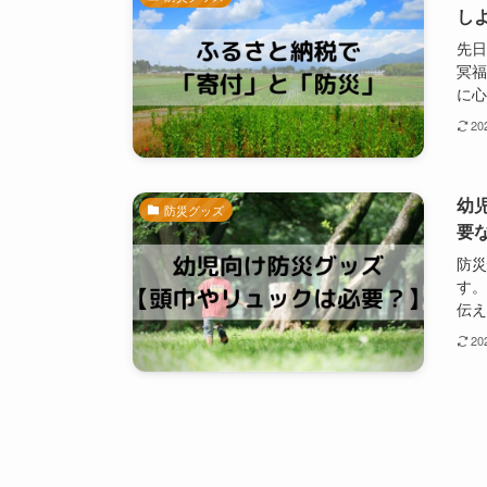
し
先日
冥福
に心
2
幼
防災グッズ
要
防災
す。
伝えい
2