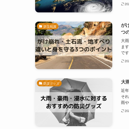
2
が
防災知識
つ
大雨
ます
です
2
大
防災グッズ
近
それ
雨や
2