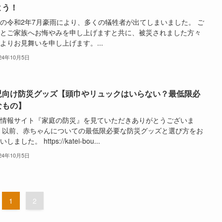
よう！
の令和2年7月豪雨により、多くの犠牲者が出てしまいました。 ご
とご家族へお悔やみを申し上げますと共に、被災されました方々
よりお見舞いを申し上げます。...
024年10月5日
児向け防災グッズ【頭巾やリュックはいらない？最低限必
なもの】
情報サイト『家庭の防災』を見ていただきありがとうございま
 以前、赤ちゃんについての最低限必要な防災グッズと選び方をお
しました。 https://katei-bou...
024年10月5日
1
2